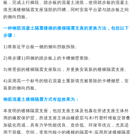
板，完成上行梯段、踏步板的混凝土浇筑，使得踏步板的混凝土
填充满楼梯隔震支座顶部的凹槽，同时安装平台梁与踏步板之间
的侧向挡板。
一种钢筋混凝土隔震楼梯的楼梯隔震支座的更换方法，包括以下
步骤：
1)将靠近平台板一侧的侧向挡板拆除;
2)将步骤1)同侧的踏步板上的卡槽侧壁凿除;
3)将受损的楼梯隔震支座取出，并更换安装新的楼梯隔震支座;
4)采用高一个标号的细石混凝土重新填充被凿除的卡槽侧壁，安
装新的侧向挡板。
钢筋混凝土楼梯隔震方式有益效果为：
本发明的楼梯隔震支座，包括支座主体及包裹在所述支座主体外
周的橡胶保护层，所述支座主体由橡胶层与木/竹塑纤维板交替叠
加硫化而成，具有力学性能优良、造价低、环保等优点，尤其适
用于荷载、空间，变形均较小的楼梯的隔震中;应用所述楼梯隔震