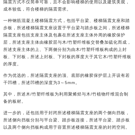
隔震方式不仅简单可靠，且不会影响楼梯的使用以及建筑美观，
成本较低，符合楼梯的隔震需求。
一种钢筋混凝土楼梯隔震方式，包括平台梁、楼梯隔震支座和踏
步板，所述楼梯隔震支座设置于平台梁与踏步板之间，所述楼梯
隔震支座包括支座主体及包裹在所述支座主体外周的橡胶保护
层，所述支座主体由橡胶层与木/竹塑纤维板交替叠加硫化而成，
所述支座主体的上、下两侧分别为由木/竹塑纤维板构成的上封
板、下封板，所述上封板、下封板的厚度大于其它木/竹塑纤维板
的厚度。
作为优选的，所述隔震支座的顶、底部的橡胶保护层上开设有若
干凹槽，所述凹槽的深度为3～5mm。
其中，所述木/竹塑纤维板为利用聚烯烃与木/竹植物纤维混合制
备的板材。
进一步的，还包括用于封闭所述楼梯隔震支座的两个侧向挡板，
所述侧向挡板分别与平台梁、踏步板连接，所述平台梁、踏步板
以及两个侧向挡板构成用于容置所述楼梯隔震支座的封闭空间。