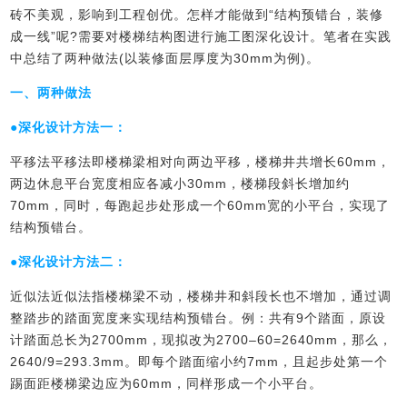
砖不美观，影响到工程创优。怎样才能做到“结构预错台，装修
成一线”呢?需要对楼梯结构图进行施工图深化设计。笔者在实践
中总结了两种做法(以装修面层厚度为30mm为例)。
一、两种做法
●深化设计方法一：
平移法平移法即楼梯梁相对向两边平移，楼梯井共增长60mm，
两边休息平台宽度相应各减小30mm，楼梯段斜长增加约
70mm，同时，每跑起步处形成一个60mm宽的小平台，实现了
结构预错台。
●深化设计方法二：
近似法近似法指楼梯梁不动，楼梯井和斜段长也不增加，通过调
整踏步的踏面宽度来实现结构预错台。例：共有9个踏面，原设
计踏面总长为2700mm，现拟改为2700–60=2640mm，那么，
2640/9=293.3mm。即每个踏面缩小约7mm，且起步处第一个
踢面距楼梯梁边应为60mm，同样形成一个小平台。