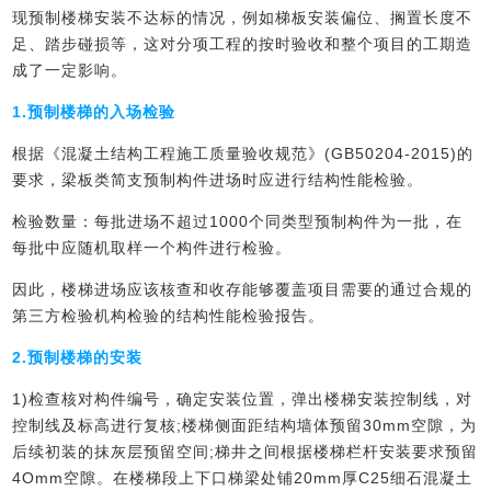
现预制楼梯安装不达标的情况，例如梯板安装偏位、搁置长度不
足、踏步碰损等，这对分项工程的按时验收和整个项目的工期造
成了一定影响。
1.预制楼梯的入场检验
根据《混凝土结构工程施工质量验收规范》(GB50204-2015)的
要求，梁板类简支预制构件进场时应进行结构性能检验。
检验数量：每批进场不超过1000个同类型预制构件为一批，在
每批中应随机取样一个构件进行检验。
因此，楼梯进场应该核查和收存能够覆盖项目需要的通过合规的
第三方检验机构检验的结构性能检验报告。
2.预制楼梯的安装
1)检查核对构件编号，确定安装位置，弹出楼梯安装控制线，对
控制线及标高进行复核;楼梯侧面距结构墙体预留30mm空隙，为
后续初装的抹灰层预留空间;梯井之间根据楼梯栏杆安装要求预留
4Omm空隙。在楼梯段上下口梯梁处铺20mm厚C25细石混凝土