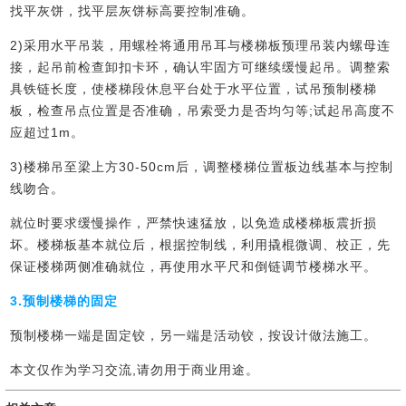
找平灰饼，找平层灰饼标高要控制准确。
2)采用水平吊装，用螺栓将通用吊耳与楼梯板预理吊装内螺母连
接，起吊前检查卸扣卡环，确认牢固方可继续缓慢起吊。调整索
具铁链长度，使楼梯段休息平台处于水平位置，试吊预制楼梯
板，检查吊点位置是否准确，吊索受力是否均匀等;试起吊高度不
应超过1m。
3)楼梯吊至梁上方30-50cm后，调整楼梯位置板边线基本与控制
线吻合。
就位时要求缓慢操作，严禁快速猛放，以免造成楼梯板震折损
坏。楼梯板基本就位后，根据控制线，利用撬棍微调、校正，先
保证楼梯两侧准确就位，再使用水平尺和倒链调节楼梯水平。
3.预制楼梯的固定
预制楼梯一端是固定铰，另一端是活动铰，按设计做法施工。
本文仅作为学习交流,请勿用于商业用途。